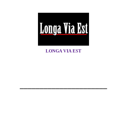
LONGA VIA EST
______________________
Welkom
Op de website van Longa Via Est