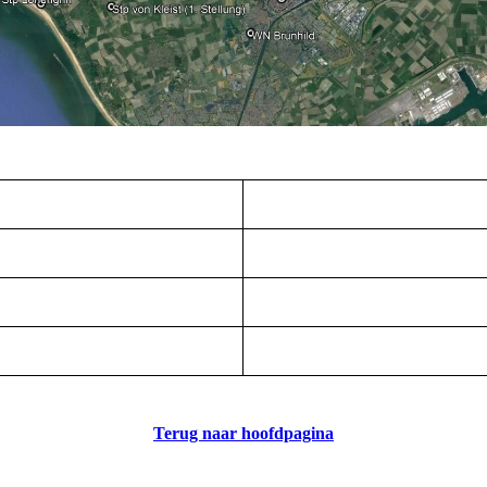
Stp Hamster
Stp Scharnhors
Stp Hotzendorf
Stp Undine
Stp Lohengrin
Stp von Seeckt
Stp Rheingold
WN Brunhild
Terug naar hoofdpagina