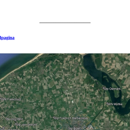
______________________
dpagina
Freie Küste Walcheren